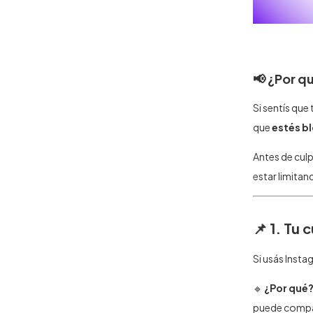
📢 ¿Por q
Si sentís que
que
estés b
Antes de culp
estar limitan
📌 1. Tu
Si usás Insta
🔹
¿Por qué
puede compar