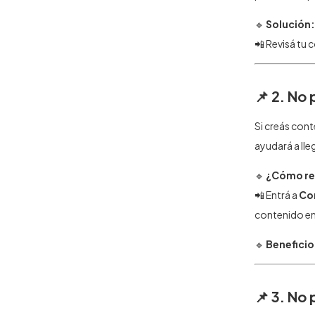
🔹
Solución:
📲 Revisá tu 
📌 2. No
Si creás cont
ayudará a lle
🔹
¿Cómo re
📲 Entrá a
Con
contenido en
🔹
Beneficio
📌 3. No