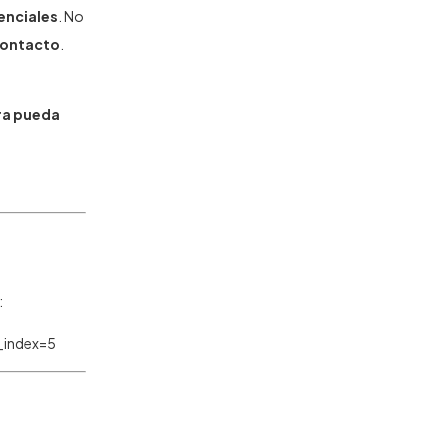
enciales
. No
 contacto
.
ra pueda
:
_index=5