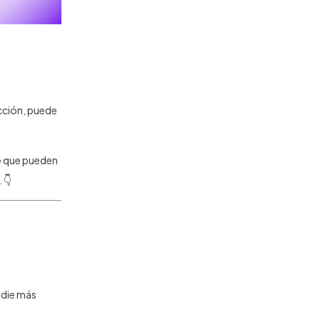
acción, puede
e
que pueden
 👇
adie más