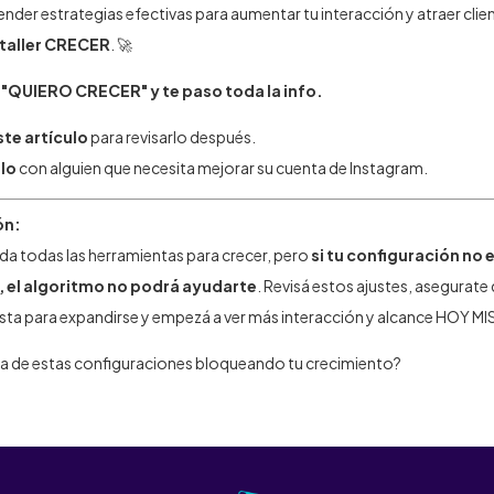
ender estrategias efectivas para aumentar tu interacción y atraer clien
taller CRECER
. 🚀
QUIERO CRECER" y te paso toda la info.
te artículo
para revisarlo después.
lo
con alguien que necesita mejorar su cuenta de Instagram.
ón:
da todas las herramientas para crecer, pero
si tu configuración no 
 el algoritmo no podrá ayudarte
. Revisá estos ajustes, asegurate
ista para expandirse y empezá a ver más interacción y alcance HOY M
na de estas configuraciones bloqueando tu crecimiento?