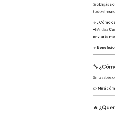
Si obligás a 
todo el mund
🔹
¿Cómo ca
📲 Andá a
Con
enviarte me
🔹
Beneficio
🔧 ¿Cóm
Si no sabés c
👉
Mirá cóm
🔥 ¿Quer