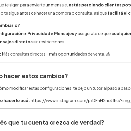
que te sigan para enviarte un mensaje,
estás perdiendo clientes pot
o te sigue antes de hacer una compra o consulta, así que
facilitá el
mbiarlo?
figuración > Privacidad > Mensajes
y asegurate de que
cualquie
nsajes directos
sin restricciones.
:
Más consultas directas = más oportunidades de venta. 💰
o hacer estos cambios?
ómo modificar estas configuraciones, te dejo un tutorial paso a paso
o hacerlo acá:
https://www.instagram.com/p/DFnH2noJfhu/?img
és que tu cuenta crezca de verdad?