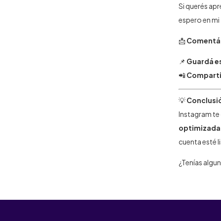
Si querés apr
espero en mi
📩
Comentá "
📌
Guardá es
📲
Comparti
💡
Conclusi
Instagram te 
optimizada,
cuenta esté l
¿Tenías algu