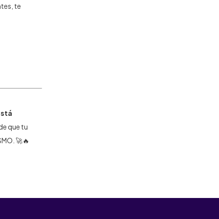
tes, te
está
 de que tu
ISMO. 🚀🔥