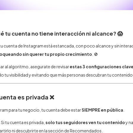
ué tu cuenta no tiene interacción ni alcance? 😱
 tu cuenta de Instagram está estancada, con poco alcance y sin inter
loqueando sin querer tu propio crecimiento
. 🚫
ar al algoritmo, asegurate de revisar
estas 3 configuraciones clav
do tu visibilidad y evitando que más personas descubran tu contenido.
 cuenta es privada ❌
gram para tu negocio, tu cuenta debe estar
SIEMPRE en pública
.
?
Si tu cuenta es privada,
solo tus seguidores ven tu contenido
y n
tirlo ni descubrirte en la sección de Recomendados.