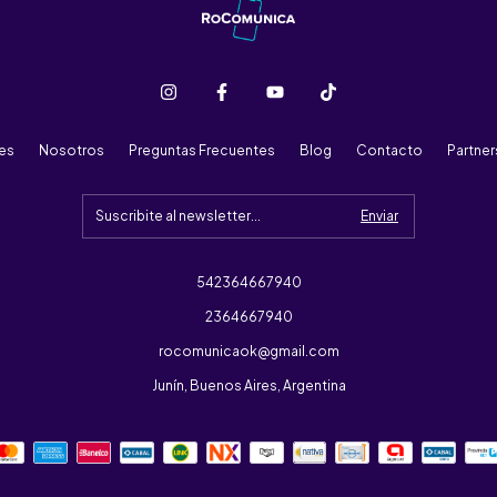
res
Nosotros
Preguntas Frecuentes
Blog
Contacto
Partne
542364667940
2364667940
rocomunicaok@gmail.com
Junín, Buenos Aires, Argentina