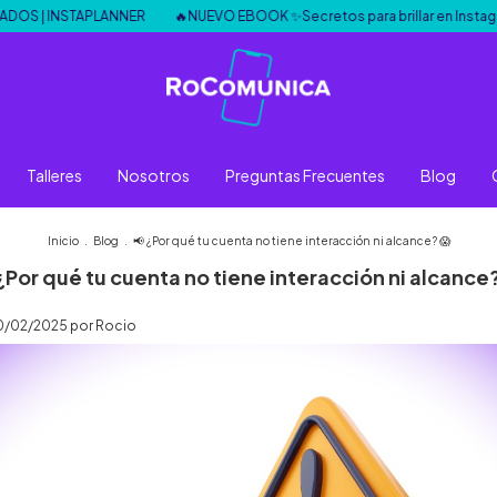
INSTAPLANNER
🔥NUEVO EBOOK ✨Secretos para brillar en Instagram
Talleres
Nosotros
Preguntas Frecuentes
Blog
Inicio
.
Blog
.
📢 ¿Por qué tu cuenta no tiene interacción ni alcance? 😱
 ¿Por qué tu cuenta no tiene interacción ni alcance?
10/02/2025 por Rocio