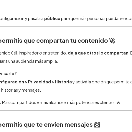
configuración y pasala a
pública
para que más personas puedan encon
 permitís que compartan tu contenido 🚀
enido útil, inspirador o entretenido,
dejá que otros lo compartan
. 
gar a una audiencia más amplia.
visarlo?
figuración > Privacidad > Historia
y activá la opción que permite 
 historias y mensajes.
:
Más compartidos = más alcance = más potenciales clientes. 🔥
 permitís que te envíen mensajes 📨