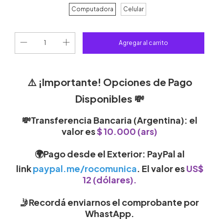
Computadora
Celular
⚠️
¡Importante! Opciones de Pago
Disponibles
💸
💸Transferencia Bancaria (Argentina)
: el
valor es
$ 10.000 (ars)
🌍Pago desde el Exterior
:
PayPal
al
link
paypal.me/rocomunica
.
El valor es
US$
12 (dólares)
.
🤳Recordá enviarnos el comprobante por
WhastApp.