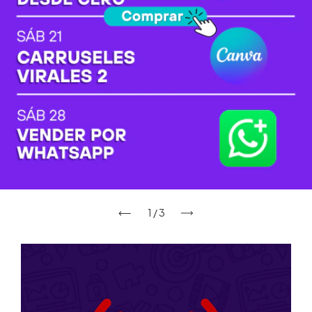
1
/
3