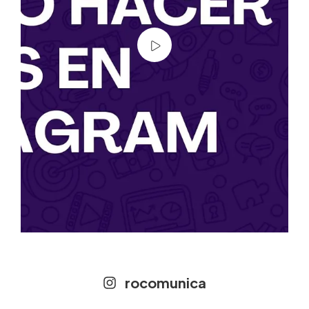
Opcional: Podés combinarlo con una
reunión para despejar dudas
Una vez realizado el pago su tiempo de
producción es de 2 a 7 días.
rocomunica