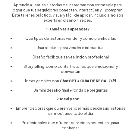
Aprendé a usar las historias de Instagram con estrategia para
lograr que tus seguidores conecten, interactúen y... ¡compren!
Este taller es práctico, visual y fácil de aplicar, incluso si no sos
experta en diseño ni redes.
✨
¿Qué vas a aprender?
Qué tipos de historias venden y cómo planificarlas
Usar stickers para vender e interactuar
Diseño fácil: que se vea lindo y profesional
Storytelling: cómo contar historias que emocionen y
conviertan
Ideas y copies con
ChatGPT + GUIA DE REGALO 🎁
Un mini desafío final + ronda de preguntas
💡
Ideal para:
Emprendedoras que quieren vender más desde sus historias
sin mostrarse todo el día
Profesionales que ofrecen servicios y necesitan ganar
confianza