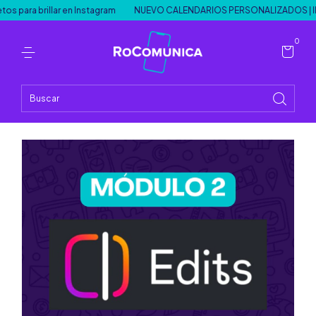
ara brillar en Instagram
NUEVO CALENDARIOS PERSONALIZADOS | IN
0