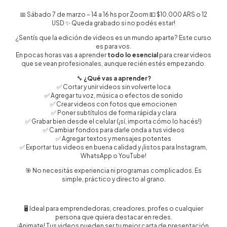
📅
Sábado 7 de marzo – 14 a 16 hs por Zoom
💵
$10.000 ARS o 12
USD
✨
Queda grabado si no podés estar!
¿Sentís que la edición de videos es un mundo aparte? Este curso
es para vos.
En pocas horas vas a aprender
todo lo esencial
para crear videos
que se vean profesionales, aunque recién estés empezando.
🔧
¿Qué vas a aprender?
✅ Cortar y unir videos sin volverte loca
✅ Agregar tu voz, música o efectos de sonido
✅ Crear videos con fotos que emocionen
✅ Poner subtítulos de forma rápida y clara
✅ Grabar bien desde el celular (¡sí, importa cómo lo hacés!)
✅ Cambiar fondos para darle onda a tus videos
✅ Agregar textos y mensajes potentes
✅ Exportar tus videos en buena calidad y ¡listos para Instagram,
WhatsApp o YouTube!
🎯 No necesitás experiencia ni programas complicados. Es
simple, práctico y directo al grano.
🖥️ Ideal para emprendedoras, creadores, profes o cualquier
persona que quiera destacar en redes.
¡Animate! Tus videos pueden ser tu mejor carta de presentación.