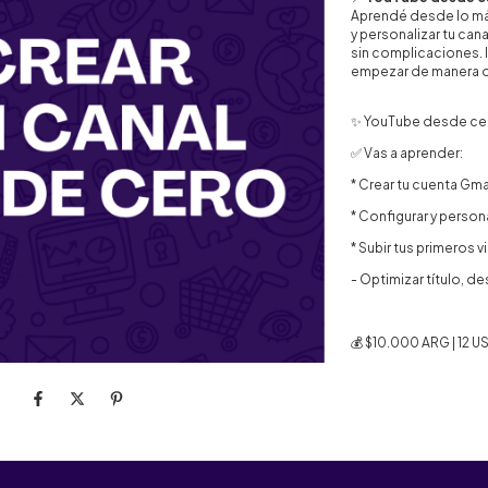
Aprendé desde lo más
y personalizar tu can
sin complicaciones. I
empezar de manera or
✨ YouTube desde cero
✅️ Vas a aprender:
* Crear tu cuenta Gma
* Configurar y persona
* Subir tus primeros 
- Optimizar título, de
💰 $10.000 ARG | 12 U