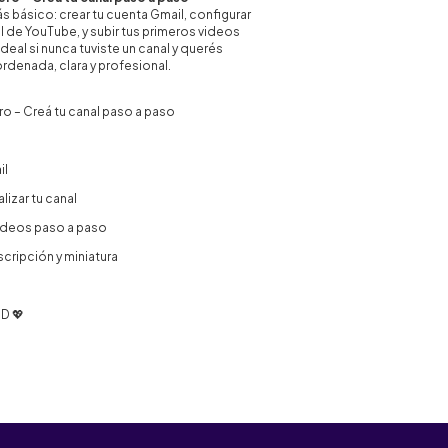
 básico: crear tu cuenta Gmail, configurar
al de YouTube, y subir tus primeros videos
deal si nunca tuviste un canal y querés
denada, clara y profesional.
 – Creá tu canal paso a paso
il
lizar tu canal
videos paso a paso
scripción y miniatura
SD 💖