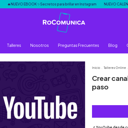
O EBOOK ✨Secretos para brillar en Instagram
NUEVO CALENDARIOS PER
Talleres
Nosotros
Preguntas Frecuentes
Blog
Inicio
.
Talleres Online
Crear cana
paso
📌
YouTube desde cer