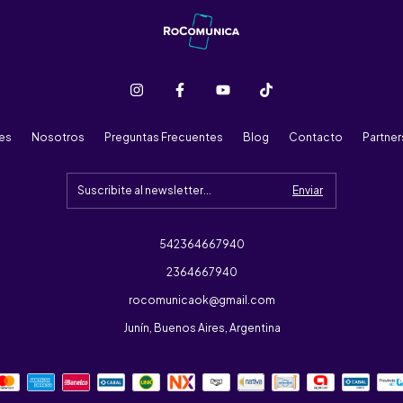
res
Nosotros
Preguntas Frecuentes
Blog
Contacto
Partne
542364667940
2364667940
rocomunicaok@gmail.com
Junín, Buenos Aires, Argentina