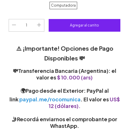
Computadora
⚠️
¡Importante! Opciones de Pago
Disponibles
💸
💸Transferencia Bancaria (Argentina)
: el
valor es
$ 10.000 (ars)
🌍Pago desde el Exterior
:
PayPal
al
link
paypal.me/rocomunica
.
El valor es
US$
12 (dólares)
.
🤳Recordá enviarnos el comprobante por
WhastApp.