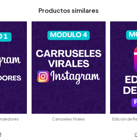
Productos similares
rendedores
Carruseles Virales
Edición de Re