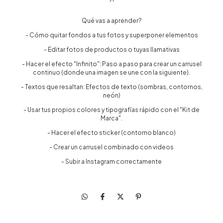
Qué vas a aprender?
- Cómo quitar fondos a tus fotos y superponer elementos
- Editar fotos de productos o tuyas llamativas
- Hacer el efecto "Infinito": Paso a paso para crear un carrusel
continuo (donde una imagen se une con la siguiente).
- Textos que resaltan: Efectos de texto (sombras, contornos,
neón)
- Usar tus propios colores y tipografías rápido con el "Kit de
Marca".
- Hacer el efecto sticker (contorno blanco)
- Crear un carrusel combinado con videos
- Subir a Instagram correctamente