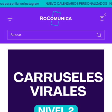
a brillar en Instagram
NUEVO CALENDARIOS PERSONALIZADOS | INS
0