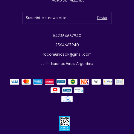
PACKS DE TALLERES
542364667940
2364667940
rocomunicaok@gmail.com
Junín, Buenos Aires, Argentina