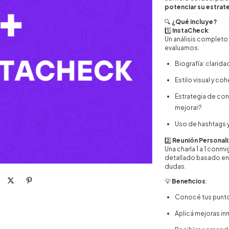
potenciar su estrate
🔍
¿Qué incluye?
1️⃣
InstaCheck
:
Un análisis completo 
evaluamos:
Biografía: clarida
Estilo visual y co
Estrategia de co
mejorar?
Uso de hashtags 
2️⃣
Reunión Personali
Una charla 1 a 1 conm
detallado basado en 
dudas.
💡
Beneficios
:
Conocé tus puntos
Aplicá mejoras in