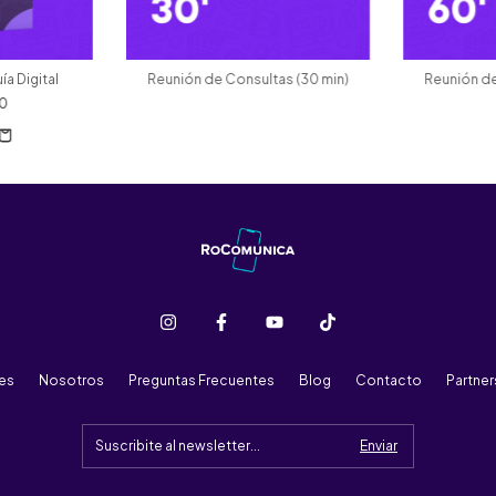
ía Digital
Reunión de Consultas (30 min)
Reunión de
00
res
Nosotros
Preguntas Frecuentes
Blog
Contacto
Partne