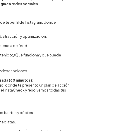
gia en redes sociales
.
de tu perfil de Instagram, donde
d, atracción y optimización.
herencia de feed.
ntenido: ¿Qué funciona y qué puede
y descripciones.
zada (60 minutos)
:
igo, donde te presento un plan de acción
el InstaCheck y resolvemos todas tus
 fuertes y débiles.
mediatas.