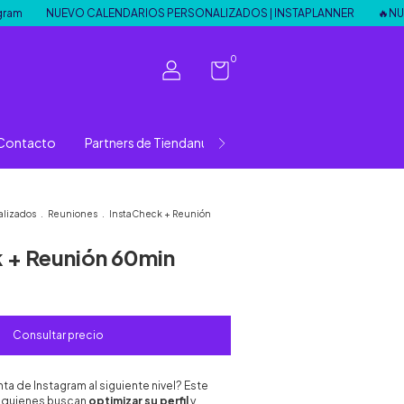
NUEVO CALENDARIOS PERSONALIZADOS | INSTAPLANNER
🔥NUEVO EB
0
Contacto
Partners de Tiendanube
PACKS DE TALLERES
alizados
.
Reuniones
.
InstaCheck + Reunión
 + Reunión 60min
nta de Instagram al siguiente nivel? Este
ra quienes buscan
optimizar su perfil
y