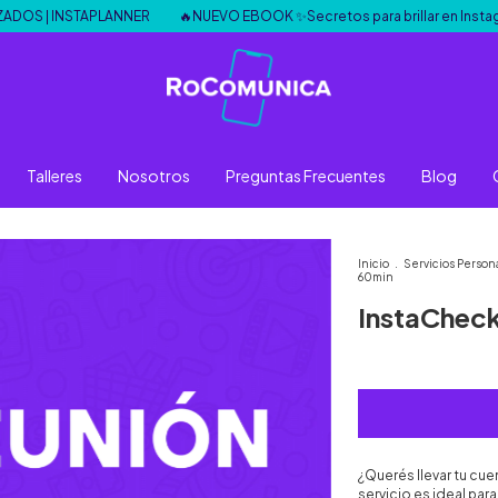
| INSTAPLANNER
🔥NUEVO EBOOK ✨Secretos para brillar en Instagram
Talleres
Nosotros
Preguntas Frecuentes
Blog
Inicio
.
Servicios Person
60min
InstaCheck
¿Querés llevar tu cue
servicio es ideal pa