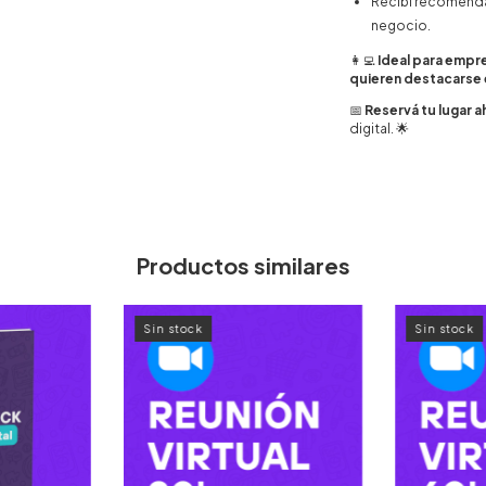
Recibí recomenda
negocio.
👩‍💻
Ideal para empr
quieren destacarse 
📅
Reservá tu lugar a
digital. 🌟
Productos similares
Sin stock
Sin stock