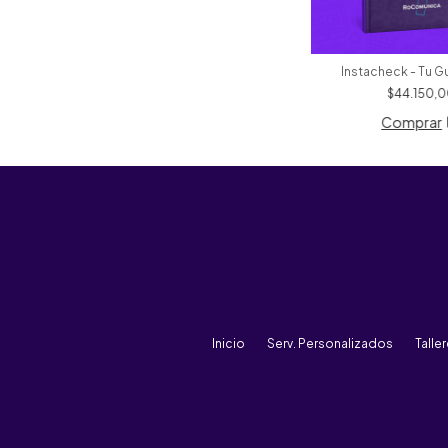
Instacheck - Tu Gu
$44.150,
Inicio
Serv. Personalizados
Talle