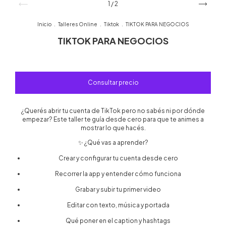
1
/
2
Inicio
.
Talleres Online
.
Tiktok
.
TIKTOK PARA NEGOCIOS
TIKTOK PARA NEGOCIOS
¿Querés abrir tu cuenta de TikTok pero no sabés ni por dónde
empezar? Este taller te guía desde cero para que te animes a
mostrar lo que hacés.
✨ ¿Qué vas a aprender?
Crear y configurar tu cuenta desde cero
Recorrer la app y entender cómo funciona
Grabar y subir tu primer video
Editar con texto, música y portada
Qué poner en el caption y hashtags